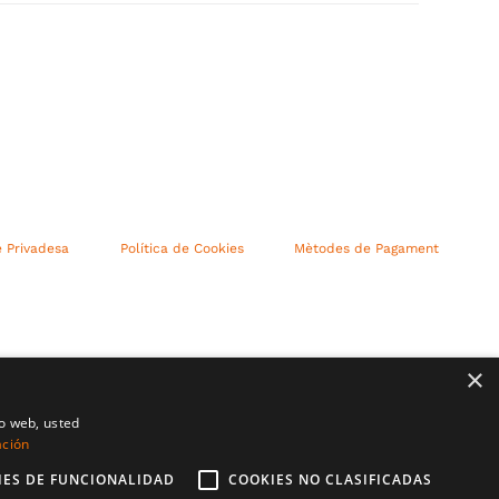
e Privadesa
Política de Cookies
Mètodes de Pagament
×
io web, usted
ación
IES DE FUNCIONALIDAD
COOKIES NO CLASIFICADAS