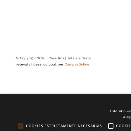
© Copyright 2026 | Casa Ros | Tots els drets
resevats | desenvolupat per
CompsaOnline
Este sitio w
acep
COOKIES ESTRICTAMENTE NECESARIAS
COOKIE