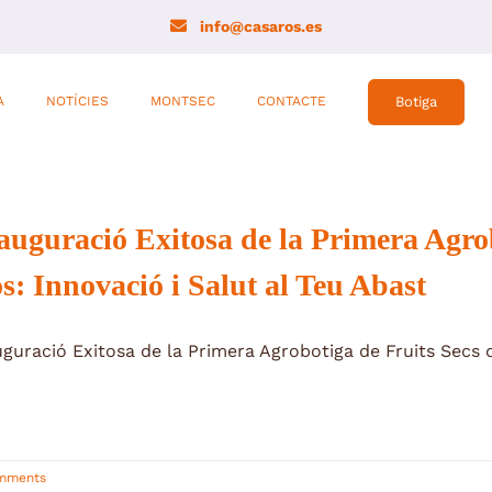
info@casaros.es
A
NOTÍCIES
MONTSEC
CONTACTE
Botiga
auguració Exitosa de la Primera Agro
s: Innovació i Salut al Teu Abast
uguració Exitosa de la Primera Agrobotiga de Fruits Secs d
mments