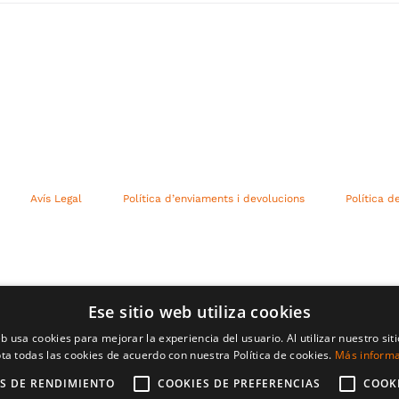
Avís Legal
Política d’enviaments i devolucions
Política d
Ese sitio web utiliza cookies
eb usa cookies para mejorar la experiencia del usuario. Al utilizar nuestro sit
ta todas las cookies de acuerdo con nuestra Política de cookies.
Más inform
S DE RENDIMIENTO
COOKIES DE PREFERENCIAS
COOK