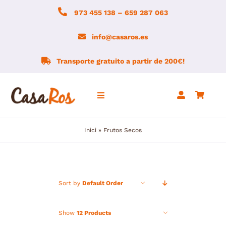
Skip
973 455 138 – 659 287 063
to
content
info@casaros.es
Transporte gratuito a partir de 200€!
Toggle
Navigation
Inici
»
Frutos Secos
Inicio
Notícias
Sort by
Default Order
Agrotienda
Show
12 Products
Montsec