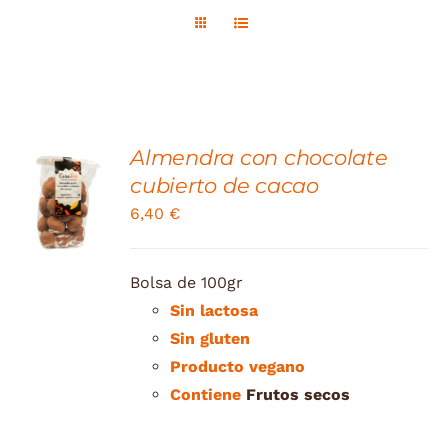
Contacte
Tienda
Almendra con chocolate
ADD TO
cubierto de cacao
CART
6,40
€
/
DETAILS
Bolsa de 100gr
Sin lactosa
Sin gluten
Producto vegano
Contiene
Frutos secos