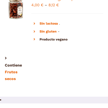
SELECT
4,00
€
–
8,12
€
OPTIONS
/
DETAILS
Sin lactosa
.
Sin gluten
-
Producto vegano
Contiene
Frutos
secos