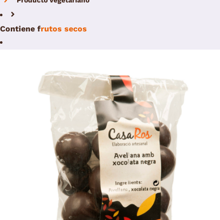
Producto vegetariano
Contiene
f
rutos secos
/
Add to cart
Details