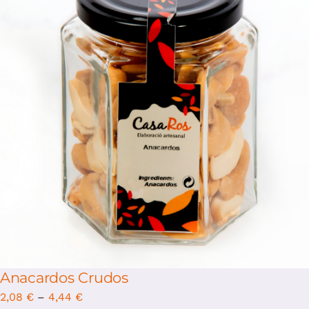
/
Select options
Details
Anacardos Crudos
2,08
€
–
4,44
€