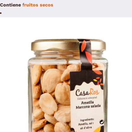
Contiene
f
ruitos secos
/
Select options
Details