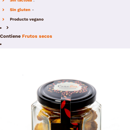
Sin lactosa
.
Sin gluten
-
Producto vegano
Contiene
Frutos secos
/
Select options
Details