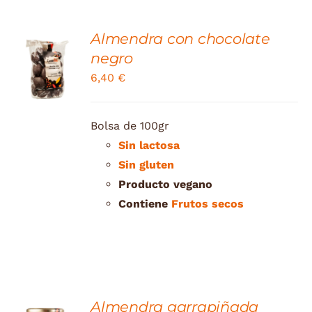
Almendra con chocolate
ADD TO
negro
CART
6,40
€
/
DETAILS
Bolsa de 100gr
Sin lactosa
Sin gluten
Producto vegano
Contiene
Frutos secos
Almendra garrapiñada