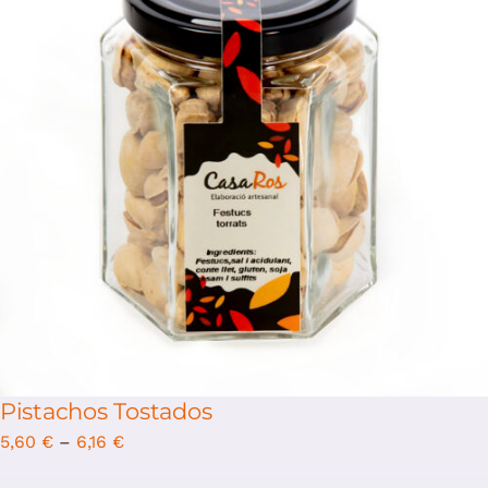
/
Select options
Details
Pistachos Tostados
5,60
€
–
6,16
€