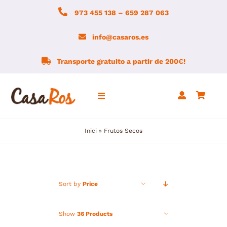
Skip
973 455 138 – 659 287 063
to
content
info@casaros.es
Transporte gratuito a partir de 200€!
Toggle
Navigation
Inici
»
Frutos Secos
Inicio
Notícias
Sort by
Price
Agrotienda
Show
36 Products
Montsec