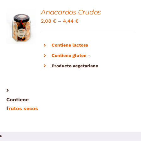
Anacardos Crudos
SELECT
2,08
€
–
4,44
€
OPTIONS
/
DETAILS
Contiene lactosa
Contiene gluten
-
Producto vegetariano
Contiene
f
rutos secos