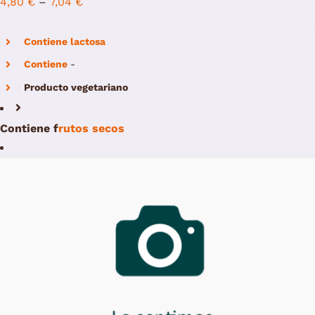
4,80
€
–
7,04
€
Contiene lactosa
Contiene
-
Producto vegetariano
Contiene
f
rutos secos
/
Add to cart
Details