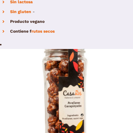
Sin lactosa
Sin gluten
-
Producto vegano
Contiene
f
rutos secos
/
Select options
Details