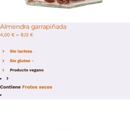
Almendra garrapiñada
4,00
€
–
8,12
€
Sin lactosa
.
Sin gluten
-
Producto vegano
Contiene
Frutos secos