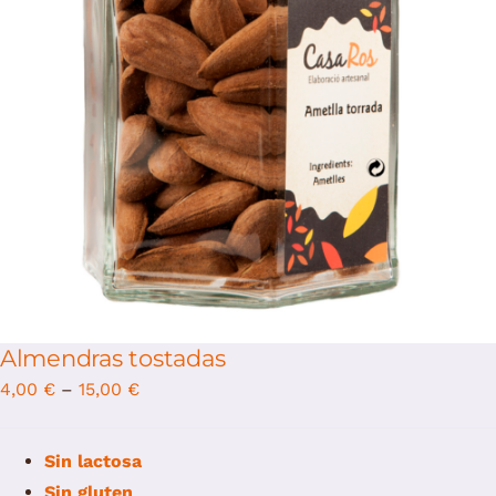
/
Select options
Details
Almendras tostadas
4,00
€
–
15,00
€
Sin lactosa
Sin gluten