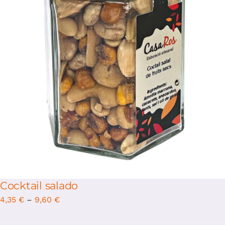
/
Select options
Details
Cocktail salado
4,35
€
–
9,60
€