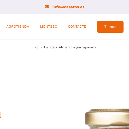
info@casaros.es
AGROTIENDA
MONTSEC
CONTACTE
Tienda
Inici
»
Tienda
»
Almendra garrapiñada
a