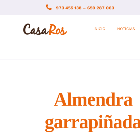
Skip
973 455 138 – 659 287 063
to
content
INICIO
NOTÍCIAS
Almendra
garrapiñad