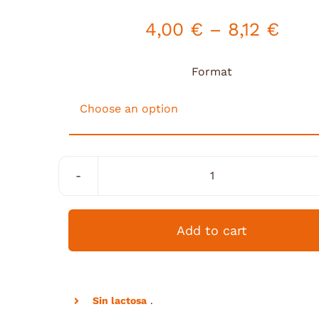
4,00
€
–
8,12
€
Format
Almendra
garrapiñada
quantity
Add to cart
Sin lactosa
.