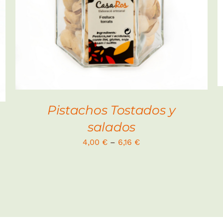
Pistachos Tostados y
salados
4,00
€
–
6,16
€