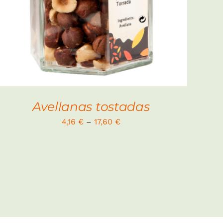
Avellanas tostadas
4,16
€
–
17,60
€