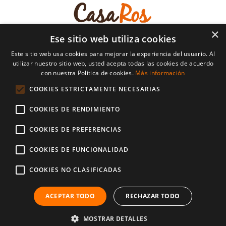
×
Ese sitio web utiliza cookies
Este sitio web usa cookies para mejorar la experiencia del usuario. Al
utilizar nuestro sitio web, usted acepta todas las cookies de acuerdo
con nuestra Política de cookies.
Más información
COOKIES ESTRICTAMENTE NECESARIAS
COOKIES DE RENDIMIENTO
© Copyright 2024 | Casa Ros | Todos los derechos
reservados | desarrollado por
CompsaOnline
COOKIES DE PREFERENCIAS
COOKIES DE FUNCIONALIDAD
Avíso Legal
Política d’enviaments i devolucions
Política de Privacidad
Política de Cookies
COOKIES NO CLASIFICADAS
Mètodes de Pagament
ACEPTAR TODO
RECHAZAR TODO
MOSTRAR DETALLES