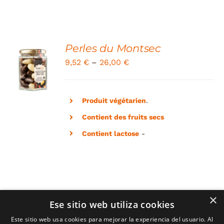
Perles du Montsec
SELECT
9,52
€
–
26,00
€
OPTIONS
/
DETAILS
Produit végétarien
.
Contient des fruits secs
Contient lactose
-
×
Ese sitio web utiliza cookies
Este sitio web usa cookies para mejorar la experiencia del usuario. Al