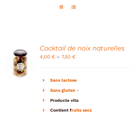
Contact
Boutique
Cocktail de noix naturelles
SELECT
4,00
€
–
7,50
€
OPTIONS
/
DETAILS
Sans lactose
Sans gluten
-
Producte vita
Contient
f
ruits secs