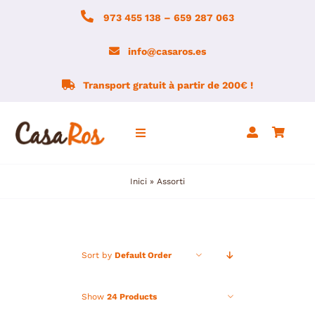
Skip
973 455 138 – 659 287 063
to
content
info@casaros.es
Transport gratuit à partir de 200€ !
Toggle
Navigation
Inici
»
Assorti
Accueil
Agroboutique
Sort by
Default Order
ACTUALITÉ
Show
24 Products
Montsec