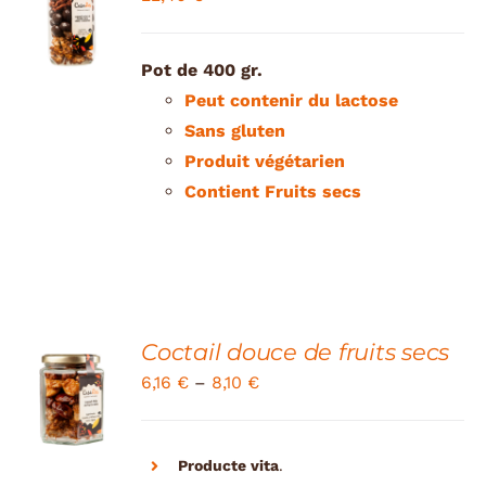
CART
/
DETAILS
Pot de 400 gr.
Peut contenir du lactose
Sans gluten
Produit végétarien
Contient
Fruits secs
Coctail douce de fruits secs
SELECT
6,16
€
–
8,10
€
OPTIONS
/
DETAILS
Producte vita
.