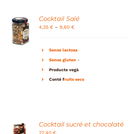
Cocktail Salé
SELECT
4,35
€
–
9,60
€
OPTIONS
/
DETAILS
Sense lactosa
Sense gluten
-
Producte vegà
Conté
f
ruits secs
Cocktail sucré et chocolaté
ADD TO
22,40
€