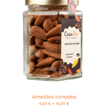
SELECT OPTIONS
/
DETAILS
Ametlles torrades
4,00
€
–
15,00
€