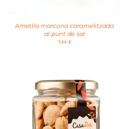
Ametlla marcona caramelitzada
al punt de sal
7,44
€
SELECT OPTIONS
/