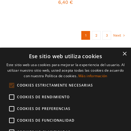
6,40
€
1
2
3
Next
×
Ese sitio web utiliza cookies
Este sitio web usa cookies para mejorar la experiencia del usuario. Al
utilizar nuestro sitio web, usted acepta todas las cookies de acuerdo
con nuestra Política de cookies.
Más información
© Copyright 2026 | Casa Ros | Tots els drets resevats | desenvolupat
per
CompsaOnline
COOKIES ESTRICTAMENTE NECESARIAS
COOKIES DE RENDIMIENTO
Avís Legal
Política d’enviaments i devolucions
Política de Privadesa
Política de Cookies
COOKIES DE PREFERENCIAS
Mètodes de Pagament
COOKIES DE FUNCIONALIDAD