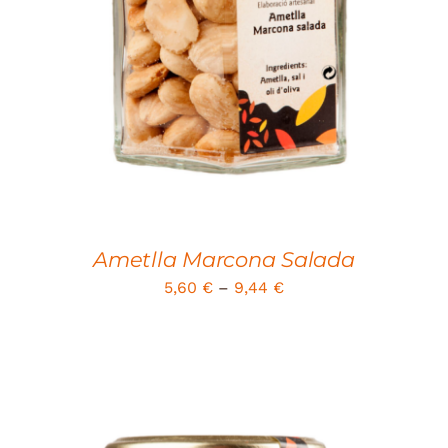
DETAILS
Ametlla Marcona Salada
5,60
€
–
9,44
€