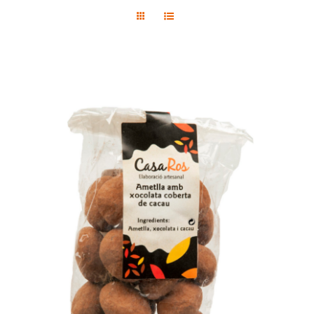
Contacte
Botiga
ADD TO CART
/
DETAILS