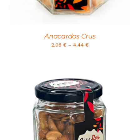
Anacardos Crus
2,08
€
–
4,44
€
SELECT OPTIONS
/