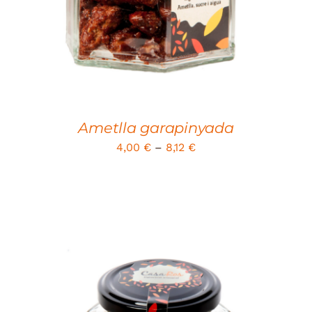
Ametlla garapinyada
4,00
€
–
8,12
€