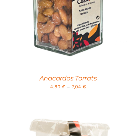
DETAILS
Anacardos Torrats
4,80
€
–
7,04
€