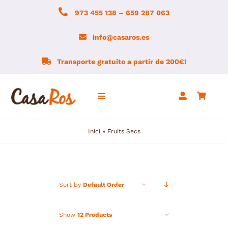
Skip
973 455 138 – 659 287 063
to
content
info@casaros.es
Transporte gratuito a partir de 200€!
Toggle
Navigation
Inici
»
Fruits Secs
Inici
Agrobotiga
Sort by
Default Order
Notícies
Show
12 Products
Montsec