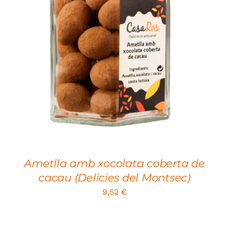
SELECT OPTIONS
/
DETAILS
Ametlla amb xocolata coberta de
cacau (Delicies del Montsec)
9,52
€