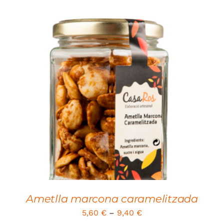
SELECT OPTIONS
/
DETAILS
Ametlla marcona caramelitzada
5,60
€
–
9,40
€