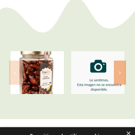
Noisettes
Amande
torréfiées
garapinada
Sachet 100gr
SELECT OPTIONS
ADD TO CART
/
/
DETAILS
DETAILS
×