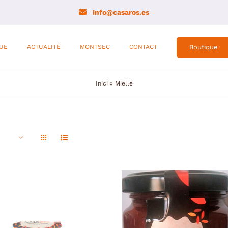
info@casaros.es
UE
ACTUALITÉ
MONTSEC
CONTACT
Boutique
Inici
»
Miellé