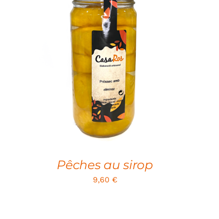
ADD TO CART
/
QUICK VIEW
Pêches au sirop
9,60
€