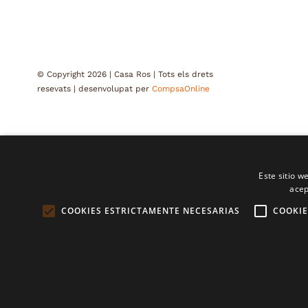
© Copyright 2026 | Casa Ros | Tots els drets
resevats | desenvolupat per
CompsaOnline
Este sitio w
acep
COOKIES ESTRICTAMENTE NECESARIAS
COOKIE