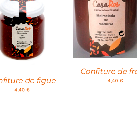
ADD TO CART
/
QUICK
VIEW
TO CART
/
QUICK VIEW
Confiture de fr
fiture de figue
4,40
€
4,40
€