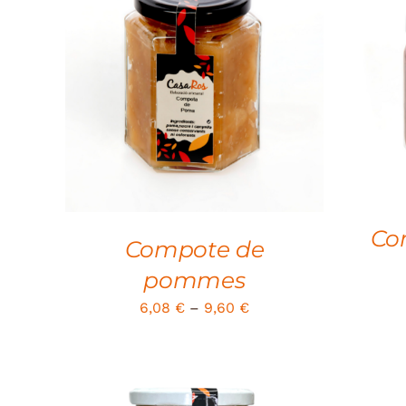
SELECT OPTIONS
/
QUICK
ADD 
VIEW
Con
Compote de
pommes
6,08
€
–
9,60
€