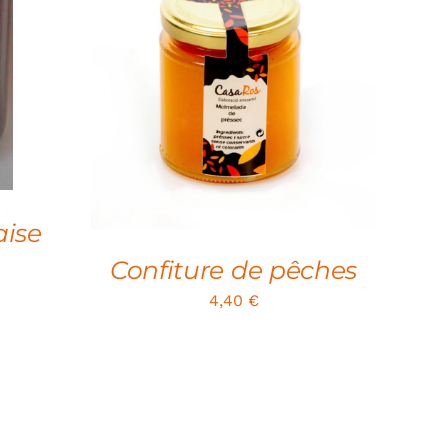
SELECT OPTIONS
/
QUICK
VIEW
aise
Confiture de pêches
4,40
€