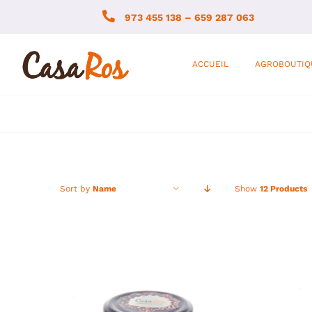
Skip
973 455 138 – 659 287 063
to
content
ACCUEIL
AGROBOUTIQ
Sort by
Name
Show
12 Products