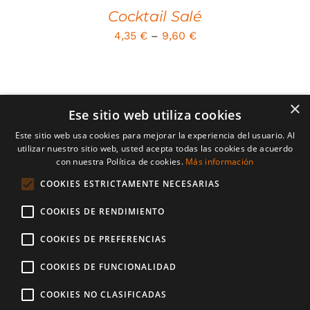
Cocktail Salé
4,35
€
–
9,60
€
×
Ese sitio web utiliza cookies
Este sitio web usa cookies para mejorar la experiencia del usuario. Al
utilizar nuestro sitio web, usted acepta todas las cookies de acuerdo
con nuestra Política de cookies.
Más información
© Copyright 2026 | Casa Ros | Tots els drets resevats | desenvolupat
per
CompsaOnline
COOKIES ESTRICTAMENTE NECESARIAS
COOKIES DE RENDIMIENTO
Avís Legal
Política d’enviaments i devolucions
POLITIQUE DE CONFIDENTIALITÉ
Política de Cookies
COOKIES DE PREFERENCIAS
Mètodes de Pagament
COOKIES DE FUNCIONALIDAD
COOKIES NO CLASIFICADAS