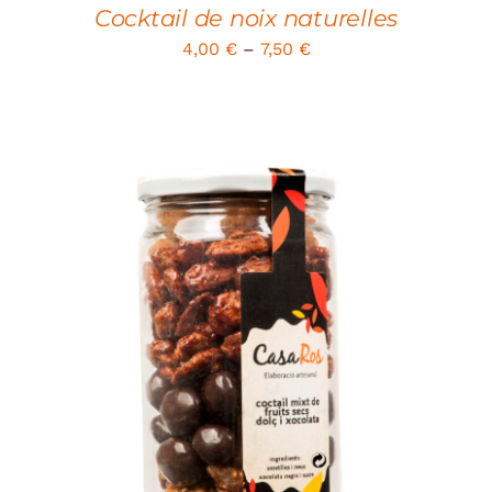
Cocktail de noix naturelles
4,00
€
–
7,50
€
ADD TO CART
/
DETAILS