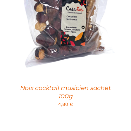
ADD TO CART
/
DETAILS
Noix cocktail musicien sachet
100g
4,80
€