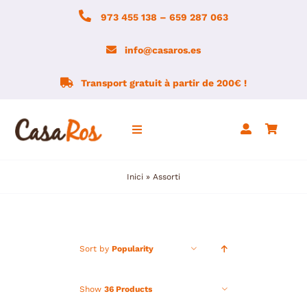
Skip
973 455 138 – 659 287 063
to
content
info@casaros.es
Transport gratuit à partir de 200€ !
Toggle
Navigation
Inici
»
Assorti
Accueil
Agroboutique
Sort by
Popularity
ACTUALITÉ
Show
36 Products
Montsec