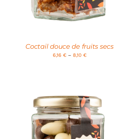
Coctail douce de fruits secs
6,16
€
–
8,10
€