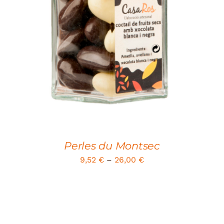
SELECT OPTIONS
/
DETAILS
Perles du Montsec
9,52
€
–
26,00
€