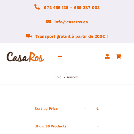
Skip
973 455 138 – 659 287 063
to
content
info@casaros.es
Transport gratuit à partir de 200€ !
Toggle
Navigation
Inici
»
Assorti
Accueil
Agroboutique
Sort by
Price
ACTUALITÉ
Show
36 Products
Montsec