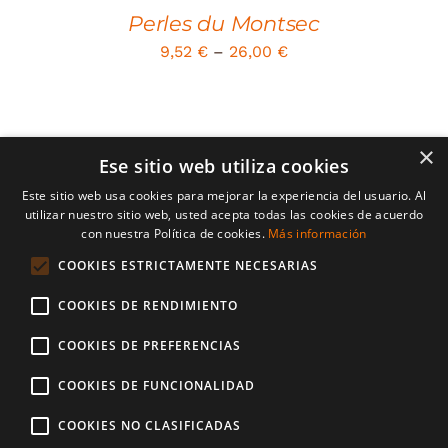
Perles du Montsec
9,52
€
–
26,00
€
×
Ese sitio web utiliza cookies
Este sitio web usa cookies para mejorar la experiencia del usuario. Al
utilizar nuestro sitio web, usted acepta todas las cookies de acuerdo
con nuestra Política de cookies.
Más información
© Copyright 2026 | Casa Ros | Tots els drets resevats | desenvolupat
per
CompsaOnline
COOKIES ESTRICTAMENTE NECESARIAS
COOKIES DE RENDIMIENTO
Avís Legal
Política d’enviaments i devolucions
POLITIQUE DE CONFIDENTIALITÉ
Política de Cookies
COOKIES DE PREFERENCIAS
Mètodes de Pagament
COOKIES DE FUNCIONALIDAD
COOKIES NO CLASIFICADAS