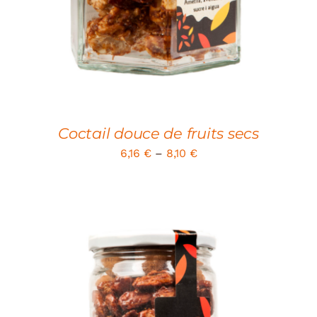
Coctail douce de fruits secs
6,16
€
–
8,10
€