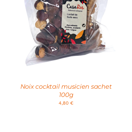
ADD TO CART
/
DETAILS
Noix cocktail musicien sachet
100g
4,80
€