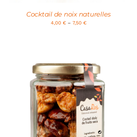
Cocktail de noix naturelles
4,00
€
–
7,50
€
SELECT OPTIONS
/
DETAILS